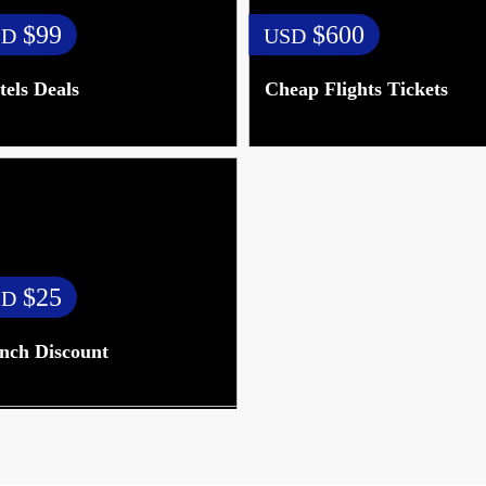
$99
$600
SD
USD
tels Deals
Cheap Flights Tickets
$25
SD
nch Discount