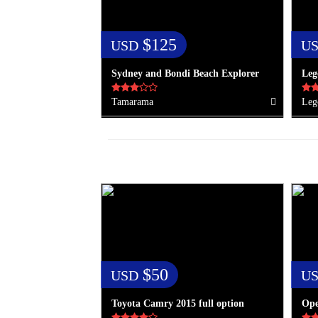
$125
USD
U
Sydney and Bondi Beach Explorer
Leg
Tamarama
Leg
$50
USD
U
Toyota Camry 2015 full option
Ope