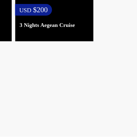
$200
USD
3 Nights Aegean Cruise