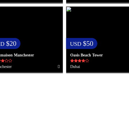
$20
$50
SD
USD
maison Manchester
Oasis Beach Tower
chester
Dubai