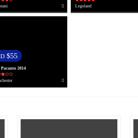
nani
Legoland
$55
SD
 Pacanto 2014
chester