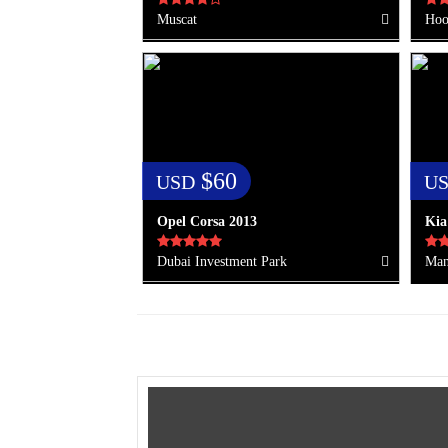
Muscat
Hoo
$60
USD
U
Opel Corsa 2013
Kia
Dubai Investment Park
Man