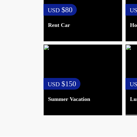
$80
USD
U
Rent Car
Ho
$150
USD
U
Summer Vacation
Lu