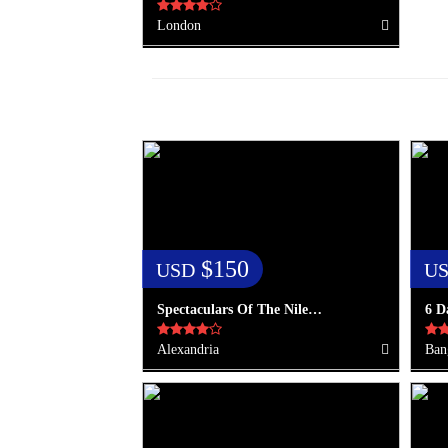
London
$150
USD
U
Spectaculars Of The Nile…
6 D
Alexandria
Ban