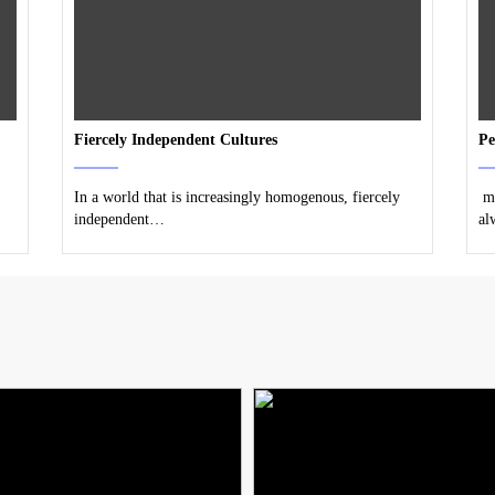
Fiercely Independent Cultures
Pe
In a world that is increasingly homogenous, fiercely
ma
independent…
a