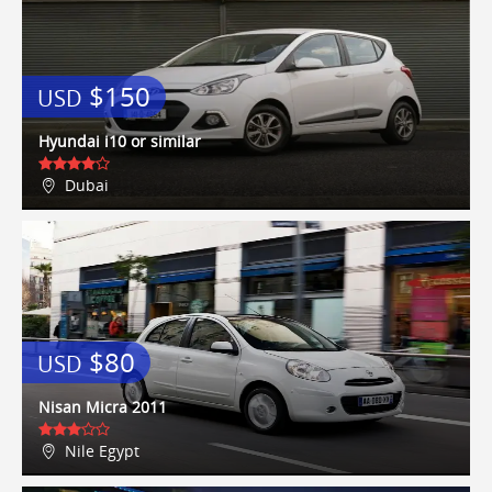
$150
USD
Hyundai i10 or similar
Dubai
$80
USD
Nisan Micra 2011
Nile Egypt