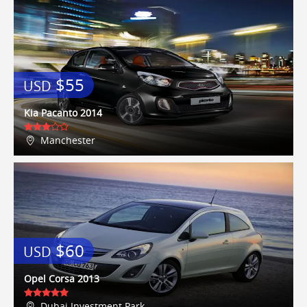
$55
USD
Kia Pacanto 2014
Manchester
$60
USD
Opel Corsa 2013
Dubai Investment Park